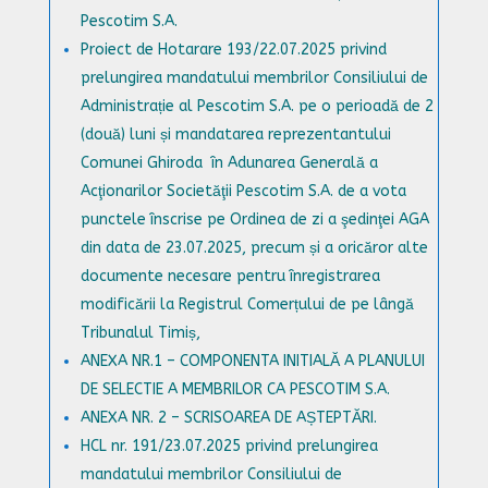
Pescotim S.A.
Proiect de Hotarare 193/22.07.2025
privind
prelungirea mandatului membrilor Consiliului de
Administrație al Pescotim S.A. pe o perioadă de 2
(două) luni și mandatarea reprezentantului
Comunei Ghiroda în Adunarea Generală a
Acţionarilor Societăţii Pescotim S.A. de a vota
punctele înscrise pe Ordinea de zi a şedinţei AGA
din data de 23.07.2025, precum și a oricăror alte
documente necesare pentru înregistrarea
modificării la Registrul Comerțului de pe lângă
Tribunalul Timiș,
ANEXA NR.1 – COMPONENTA INITIALĂ A PLANULUI
DE SELECTIE A MEMBRILOR CA PESCOTIM S.A.
ANEXA NR. 2 – SCRISOAREA DE AȘTEPTĂRI.
HCL nr. 191/23.07.2025
privind prelungirea
mandatului membrilor Consiliului de