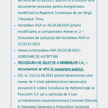
din data de 20.08.2025, precum și a oricăror alte
documente necesare pentru înregistrarea
modificării la Registrul Comerțului de pe lângă
Tribunalul Timiș
Hotărârea AGA nr. 36/20.08.2025 privind
modificarea și completarea Anexei nr. 2 –
Scrisoarea de așteptări din Hotărârea AGA nr.
33/23.07.2025
Anexa la Hotărârea AGA 36/20.08.2025-
SCRISOARE DE AȘTEPTĂRI
PROCEDURA DE SELECȚIE A MEMBRILOR C.A., –
documentul se află
în consultare publică.
HCL nr. 214/24.09.2025
privind
desemnarea unui
număr de 3 (trei) administratori neexecutivi
provizorii în cadrul Consiliului de Administraţie al
Pescotim S.A. pe o perioadă de 5 luni
și
mandatarea reprezentantului Comunei Ghiroda
în Adunarea Generală a Acţionarilor Societăţii