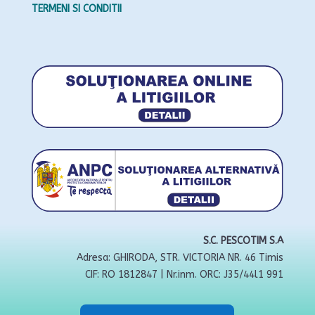
TERMENI SI CONDITII
S.C. PESCOTIM S.A
Adresa: GHIRODA, STR. VICTORIA NR. 46 Timis
CIF: RO 1812847 | Nr.inm. ORC: J35/44l1 991