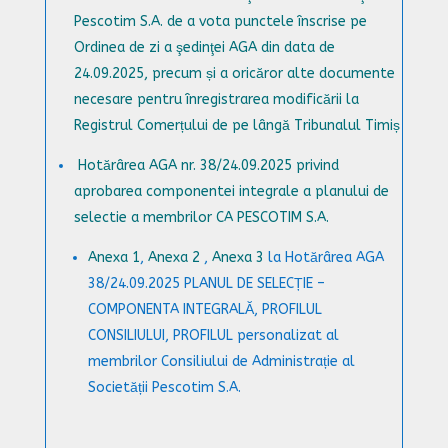
Pescotim S.A. de a vota punctele înscrise pe
Ordinea de zi a şedinţei AGA din data de
24.09.2025, precum și a oricăror alte documente
necesare pentru înregistrarea modificării la
Registrul Comerțului de pe lângă Tribunalul Timiș
Hotărârea AGA nr. 38/24.09.2025 privind
aprobarea componentei integrale a planului de
selectie a membrilor CA PESCOTIM S.A.
Anexa 1
,
Anexa 2
,
Anexa 3
la Hotărârea AGA
38/24.09.2025
PLANUL DE SELECȚIE –
COMPONENTA INTEGRAL
Ă,
PROFILUL
CONSILIULUI, PROFILUL personalizat al
membrilor Consiliului de Administrație al
Societății Pescotim S.A.