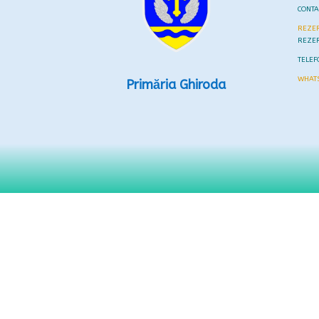
CONT
REZER
REZE
TELEF
WHAT
Primăria Ghiroda