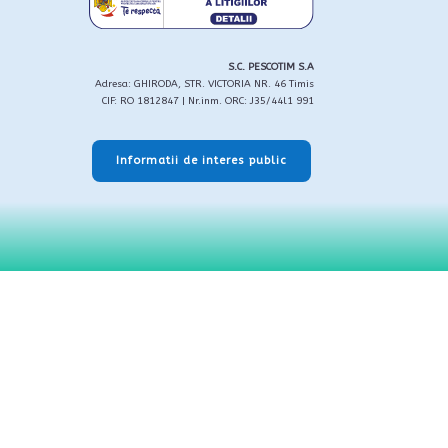
S.C. PESCOTIM S.A
Adresa: GHIRODA, STR. VICTORIA NR. 46 Timis
CIF: RO 1812847 | Nr.inm. ORC: J35/44l1 991
Informatii de interes public