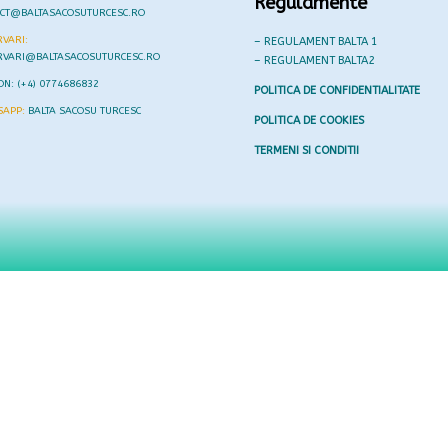
Regulamente
ACT@BALTASACOSUTURCESC.RO
VARI:
– REGULAMENT BALTA 1
RVARI@BALTASACOSUTURCESC.RO
– REGULAMENT BALTA2
ON: (+4) 0774686832
POLITICA DE CONFIDENTIALITATE
SAPP:
BALTA SACOSU TURCESC
POLITICA DE COOKIES
TERMENI SI CONDITII