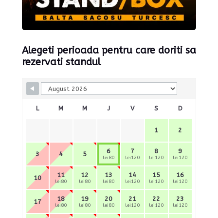
Alegeti perioada pentru care doriti sa
rezervati standul
Skip Booking Form
L
M
M
J
V
S
D
1
2
6
7
8
9
3
4
5
lei80
lei120
lei120
lei120
11
12
13
14
15
16
10
lei80
lei80
lei80
lei120
lei120
lei120
18
19
20
21
22
23
17
lei80
lei80
lei80
lei120
lei120
lei120