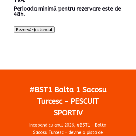
TVA.
Perioada minimă pentru rezervare este de
48h.
Rezervă-ți standul
#BST1 Balta 1 Sacosu
Turcesc - PESCUIT
SPORTIV
Incepand cu anul 2026, #BST1 – Balta
Sacosu Turcesc – devine o pista de