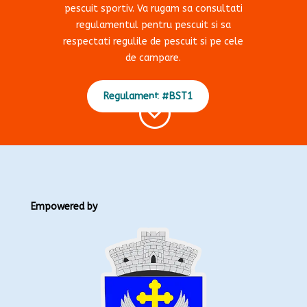
pescuit sportiv. Va rugam sa consultati
regulamentul pentru pescuit si sa
respectati regulile de pescuit si pe cele
de campare.
Regulament #BST1
;
Empowered by