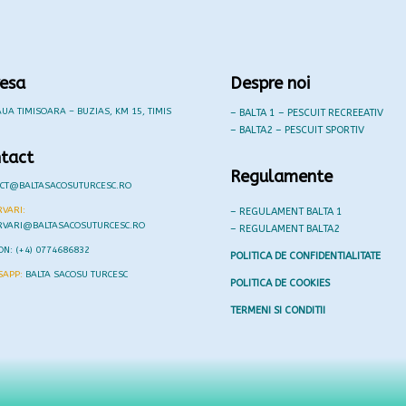
esa
Despre noi
UA TIMISOARA – BUZIAS, KM 15, TIMIS
– BALTA 1 – PESCUIT RECREEATIV
– BALTA2 – PESCUIT SPORTIV
tact
Regulamente
ACT@BALTASACOSUTURCESC.RO
VARI:
– REGULAMENT BALTA 1
RVARI@BALTASACOSUTURCESC.RO
– REGULAMENT BALTA2
ON: (+4) 0774686832
POLITICA DE CONFIDENTIALITATE
SAPP:
BALTA SACOSU TURCESC
POLITICA DE COOKIES
TERMENI SI CONDITII