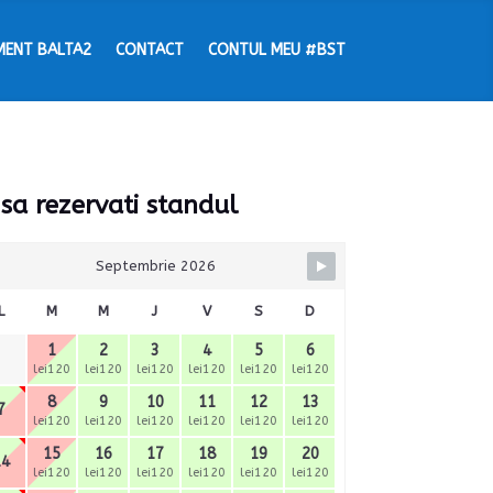
MENT BALTA2
CONTACT
CONTUL MEU #BST
 sa rezervati standul
Septembrie 2026
L
M
M
J
V
S
D
1
2
3
4
5
6
lei120
lei120
lei120
lei120
lei120
lei120
8
9
10
11
12
13
7
lei120
lei120
lei120
lei120
lei120
lei120
15
16
17
18
19
20
14
lei120
lei120
lei120
lei120
lei120
lei120