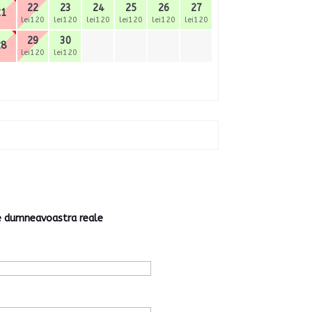
22
23
24
25
26
27
21
lei120
lei120
lei120
lei120
lei120
lei120
29
30
28
lei120
lei120
le dumneavoastra reale