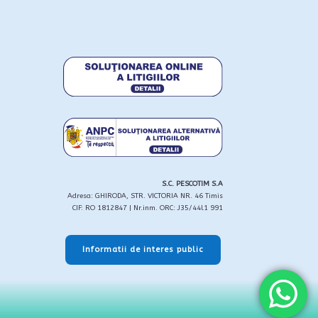
S.C. PESCOTIM S.A
Adresa: GHIRODA, STR. VICTORIA NR. 46 Timis
CIF: RO 1812847 | Nr.inm. ORC: J35/44l1 991
Informatii de interes public