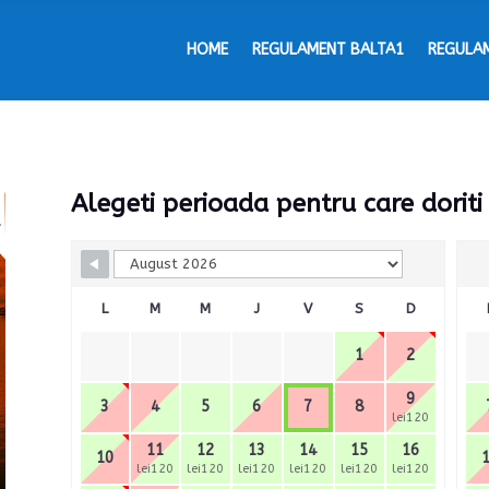
HOME
REGULAMENT BALTA1
REGULA
Alegeti perioada pentru care doriti
Skip Booking Form
L
M
M
J
V
S
D
1
2
9
3
4
5
6
7
8
lei120
11
12
13
14
15
16
10
lei120
lei120
lei120
lei120
lei120
lei120