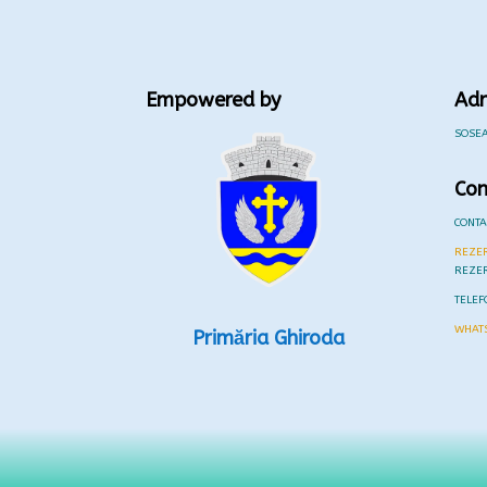
Empowered by
Adr
SOSEA
Con
CONT
REZER
REZE
TELEF
WHAT
Primăria Ghiroda