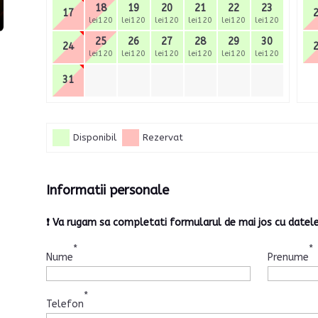
18
19
20
21
22
23
17
lei120
lei120
lei120
lei120
lei120
lei120
25
26
27
28
29
30
24
lei120
lei120
lei120
lei120
lei120
lei120
31
Disponibil
Rezervat
Informatii personale
❗ Va rugam sa completati formularul de mai jos cu date
*
*
Nume
Prenume
*
Telefon