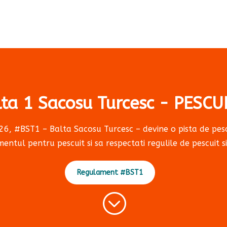
ta 1 Sacosu Turcesc - PESCU
6, #BST1 – Balta Sacosu Turcesc – devine o pista de pesc
entul pentru pescuit si sa respectati regulile de pescuit 
Regulament #BST1
;