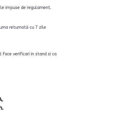
iile impuse de regulament.
uma returnată cu 7 zile
ace verificari in stand si ca
A.
h.