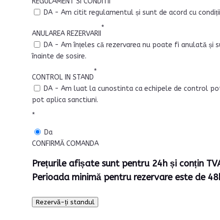
REGULAMENT SI CONDITII
DA - Am citit regulamentul și sunt de acord cu condiț
*
ANULAREA REZERVARII
DA - Am înțeles că rezervarea nu poate fi anulată și s
înainte de sosire.
*
CONTROL IN STAND
DA - Am luat la cunostinta ca echipele de control pot f
pot aplica sanctiuni.
*
Da
CONFIRMĂ COMANDA
Prețurile afișate sunt pentru 24h și conțin TV
Perioada minimă pentru rezervare este de 48
Rezervă-ți standul