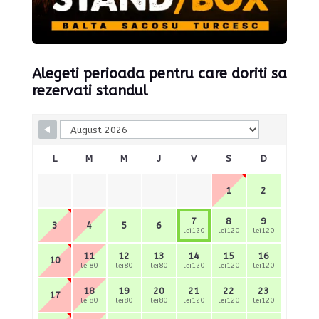
Alegeti perioada pentru care doriti sa
rezervati standul
Skip Booking Form
L
M
M
J
V
S
D
1
2
7
8
9
3
4
5
6
lei120
lei120
lei120
11
12
13
14
15
16
10
lei80
lei80
lei80
lei120
lei120
lei120
18
19
20
21
22
23
17
lei80
lei80
lei80
lei120
lei120
lei120