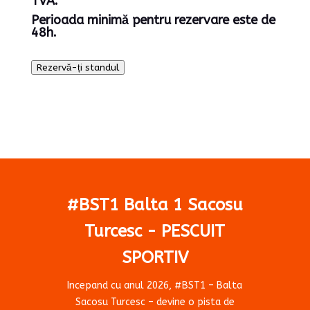
TVA.
Perioada minimă pentru rezervare este de
48h.
Rezervă-ți standul
#BST1 Balta 1 Sacosu
Turcesc - PESCUIT
SPORTIV
Incepand cu anul 2026, #BST1 – Balta
Sacosu Turcesc – devine o pista de