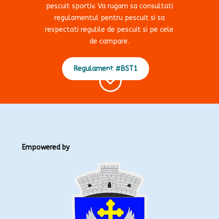
pescuit sportiv. Va rugam sa consultati
regulamentul pentru pescuit si sa
respectati regulile de pescuit si pe cele
de campare.
Regulament #BST1
;
Empowered by